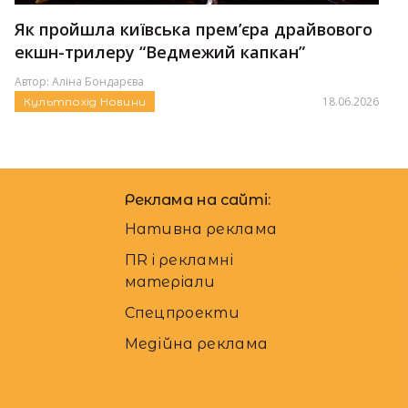
Як пройшла київська премʼєра драйвового
екшн-трилеру “Ведмежий капкан”
Автор:
Аліна Бондарєва
18.06.2026
Культпохід
Новини
Реклама на сайті:
Нативна реклама
ПR і рекламні
матеріали
Спецпроекти
Медійна реклама