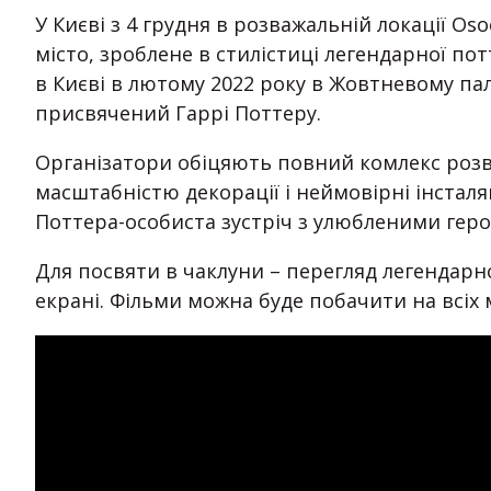
У Києві з 4 грудня в розважальній локації Os
місто, зроблене в стилістиці легендарної по
в Києві в лютому 2022 року в Жовтневому па
присвячений Гаррі Поттеру.
Організатори обіцяють повний комлекс розв
масштабністю декорації і неймовірні інсталяц
Поттера-особиста зустріч з улюбленими гер
Для посвяти в чаклуни – перегляд легендарн
екрані. Фільми можна буде побачити на всіх мо