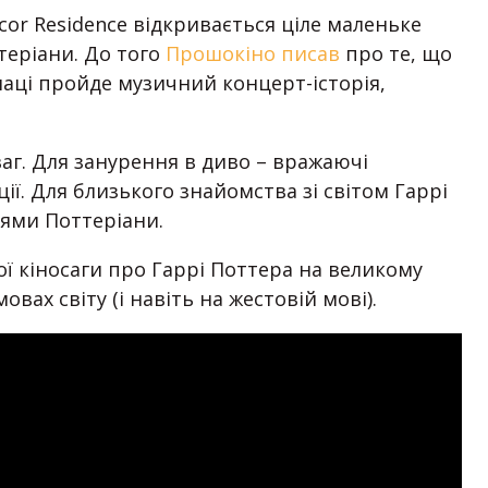
ocor Residence відкривається ціле маленьке
ттеріани. До того
Прошокіно писав
про те, що
лаці пройде музичний концерт-історія,
аг. Для занурення в диво – вражаючі
ії. Для близького знайомства зі світом Гаррі
оями Поттеріани.
ої кіносаги про Гаррі Поттера на великому
вах світу (і навіть на жестовій мові).