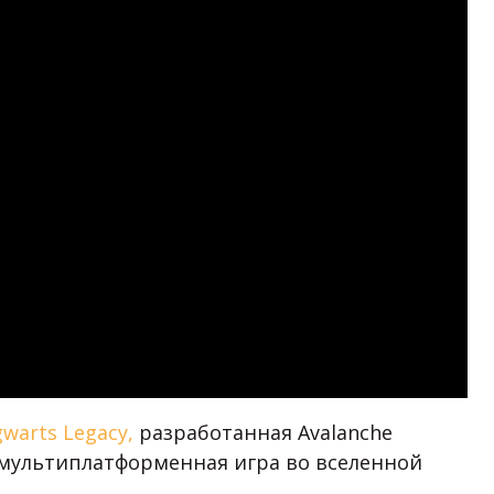
warts Legacy,
разработанная Avalanche
ve мультиплатформенная игра во вселенной