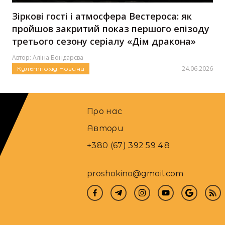
Зіркові гості і атмосфера Вестероса: як
пройшов закритий показ першого епізоду
третього сезону серіалу «Дім дракона»
Автор:
Аліна Бондарєва
24.06.2026
Культпохід
Новини
Про нас
Автори
+380 (67) 392 59 48
proshokino@gmail.com