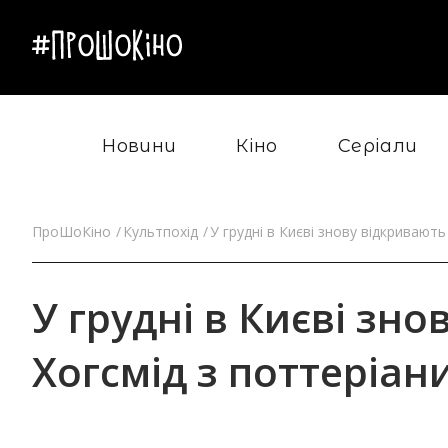
Новини
Кіно
Серіали
ПроШоКіно
Культпохід
У грудні в Києві знову відкривають
У грудні в Києві зн
Хогсмід з поттеріан