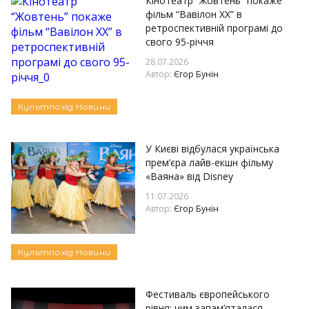
Кінотеатр “Жовтень” покаже
фільм “Вавілон ХХ” в
ретроспективній програмі до
свого 95-річчя
28.07.2026
Автор:
Єгор Бунін
Культпохід
Новини
У Києві відбулася українська
прем’єра лайв-екшн фільму
«Ваяна» від Disney
11.07.2026
Автор:
Єгор Бунін
Культпохід
Новини
Фестиваль європейського
рівня: чим запам’яталася