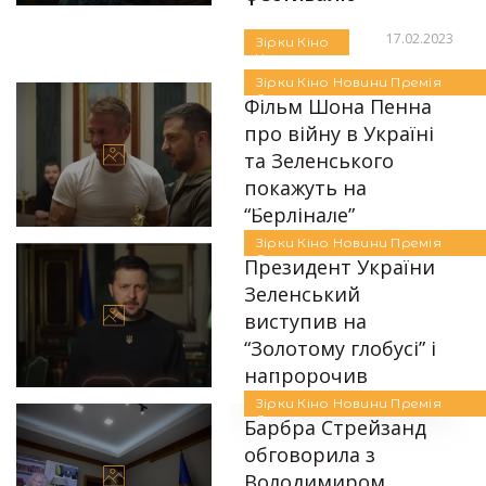
17.02.2023
Зірки
Кіно
Новини
Автор:
Єгор Бунін
Премія
Зірки
Кіно
Новини
Премія
Оскар
Оскар
Фільм Шона Пенна
про війну в Україні
та Зеленського
покажуть на
Автор:
Єгор Бунін
“Берлінале”
Зірки
Кіно
Новини
Премія
24.01.2023
Оскар
Президент України
Зеленський
виступив на
“Золотому глобусі” і
Автор:
Єгор Бунін
напророчив
перемогу над Росією
Зірки
Кіно
Новини
Премія
Оскар
Барбра Стрейзанд
12.01.2023
обговорила з
Володимиром