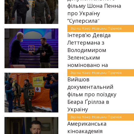
фільму Шона Пенна
про Україну
Автор:
Аліна Бондарєва
“Суперсила”
Зірки
Кіно
Новини
Премія
25.08.2023
Оскар
Інтерв’ю Девіда
Леттермана з
Володимиром
Зеленським
Автор:
Аліна Бондарєва
номіновано на
премію “Еммі”
Зірки
Кіно
Новини
Премія
Оскар
Вийшов
13.07.2023
документальний
фільм про поїздку
Беара Ґріллза в
Автор:
Аліна Бондарєва
Україну
Зірки
Кіно
Новини
Премія
29.03.2023
Оскар
Американська
кіноакадемія