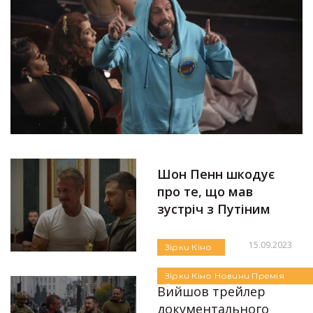
Шон Пенн шкодує
про те, що мав
зустріч з Путіним
15.09.2023
Зірки
Кіно
Новини
Автор:
Яна Дудко
Премія
Зірки
Кіно
Новини
Премія
Оскар
Оскар
Вийшов трейлер
документального