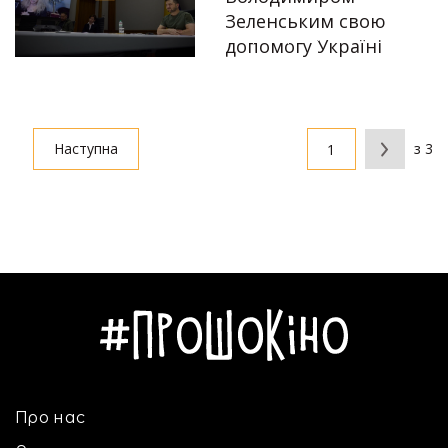
Зеленським свою
Автор:
Єгор Бунін
допомогу Україні
22.09.2022
Наступна
з 3
Про нас