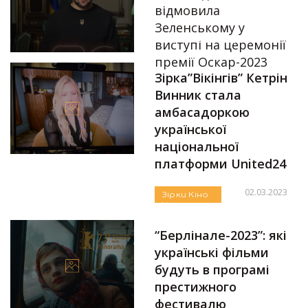
відмовила
Зеленському у
Автор:
Аліна Бондарєва
виступі на церемонії
премії Оскар-2023
Зірка”Вікінгів” Кетрін
10.03.2023
Винник стала
амбасадоркою
української
національної
платформи United24
02.03.2023
Зірки
Кіно
Новини
Автор:
Єгор Бунін
Премія
Оскар
“Берлінале-2023”: які
українські фільми
будуть в програмі
престижного
фестивалю