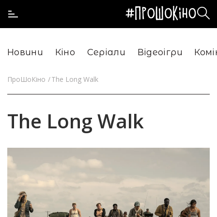
Новини
Кіно
Серіали
Відеоігри
Комі
ПроШоКіно
The Long Walk
The Long Walk