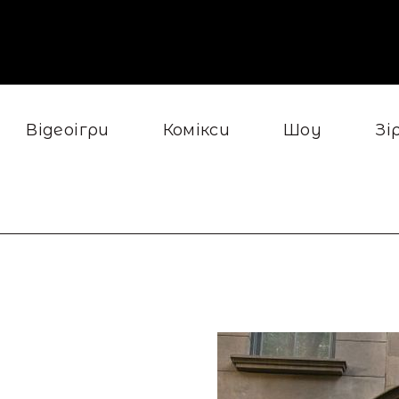
Відеоігри
Комікси
Шоу
Зі