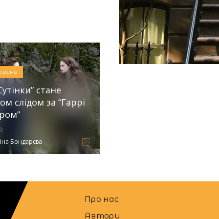
Кіно
Новини
овини
Сутінки” стане
ом слідом за “Гаррі
ром”
3
іна Бондарєва
Про нас
Автори