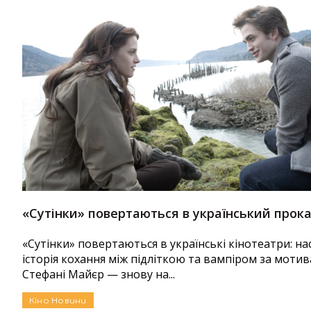
«Сутінки» повертаються в український прока
«Сутінки» повертаються в українські кінотеатри: н
історія кохання між підліткою та вампіром за мотива
Стефані Майєр — знову на...
Кіно
Новини