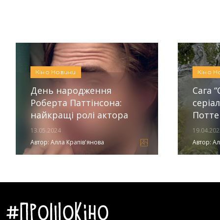
Автор:
Єгор Бунін
Кіно
Новини
Кіно
Н
День народження
Сага “
Роберта Паттінсона:
серіал
найкращі ролі актора
Потте
13.05.2024
19.04.202
Автор:
Алла Крапів'янова
Автор:
Ал