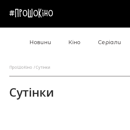
Новини
Кіно
Серіали
ПроШоКіно
Сутінки
Сутінки