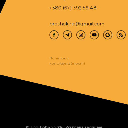
+380 (67) 392 59 48
proshokino@gmail.com
Політики
конфіденційності
© ПроШоКіно 2026. Усі права захищені