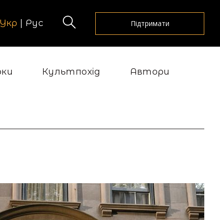
Укр
|
Рус
Підтримати
рки
Культпохід
Автори