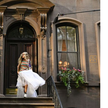
ти з фільмів і серіалів, у яких можна
идбати
егляду фільму чи серіалу кортіло бодай раз
лених героїв. Однак навіть найбільш атмосферні