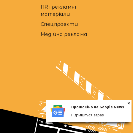
ПR і рекламні
матеріали
Спецпроекти
Медійна реклама
ПроШоКіно на Google News
Підпишіться зараз!