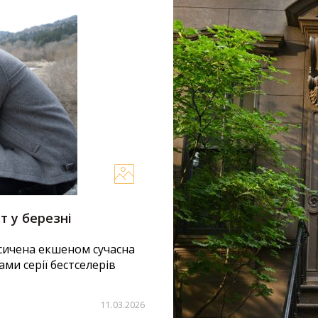
т у березні
Найвідоміші апартамен
побувати і навіть пр
асичена екшеном сучасна
ми серії бестселерів
Кожному з нас під час пер
побувати в гостях в улюб
будинки...
11.03.2026