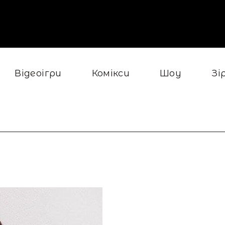
Відеоігри
Комікси
Шоу
Зі