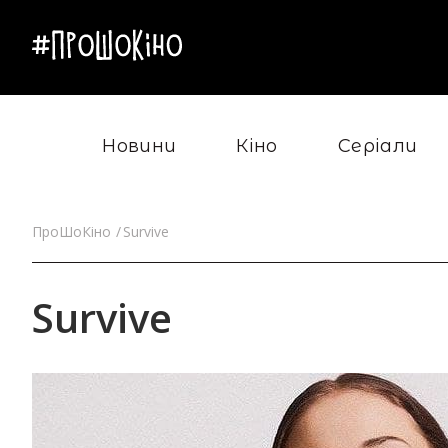
Новини
Кіно
Серіали
ПроШоКіно
Survive
Survive