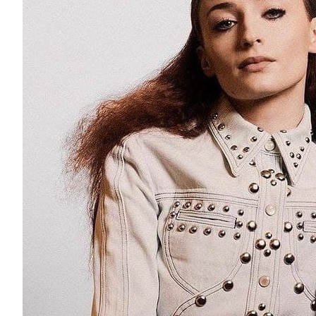
Софі Тернер виповнюється 26 років: 7 фільмів
престолів»
Сьогодні, 21 лютого, свій 26-й День народження від
мама Софі Тернер. Завдяки шаленій популярності се
Тернер зі вчорашньої...