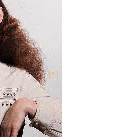
 із зіркою «Гри
значає чудова актриса та
ріалу «Гра престолів»