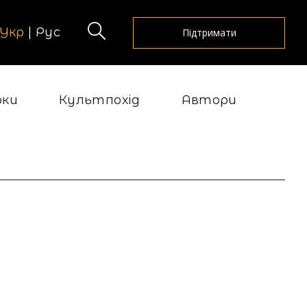
Укр
|
Рус
Підтримати
рки
Культпохід
Автори