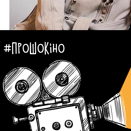
Зірки
Кіно
Новини
Підбірки
Автор:
Алла Крапів'янова