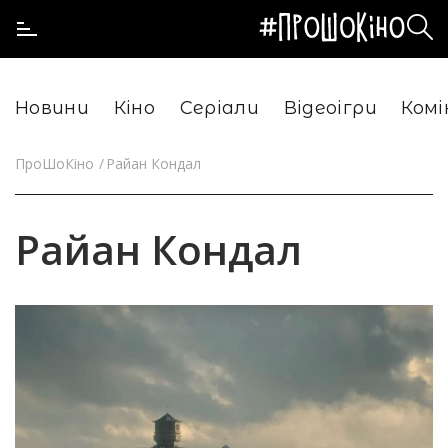
Новини
Кіно
Серіали
Відеоігри
Комі
ПроШоКіно
Райан Кондал
Райан Кондал