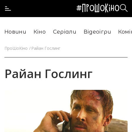
Новини
Кіно
Серіали
Відеоігри
Комі
ПроШоКіно
Райан Гослинг
Райан Гослинг