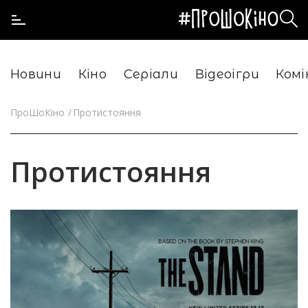
Новини
Кіно
Серіали
Відеоігри
Комі
ПроШоКіно
Протистояння
Протистояння