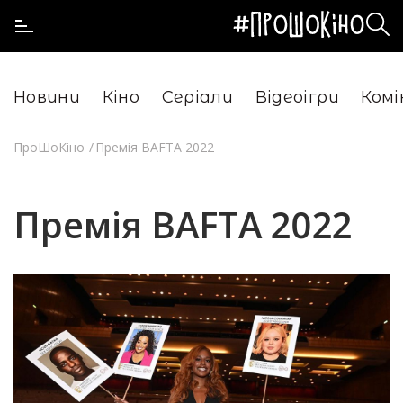
Новини
Кіно
Серіали
Відеоігри
Комі
ПроШоКіно
Премія BAFTA 2022
Премія BAFTA 2022