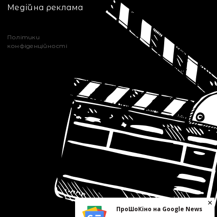
Медійна реклама
Політики
конфіденційності
ПроШоКіно на Google News