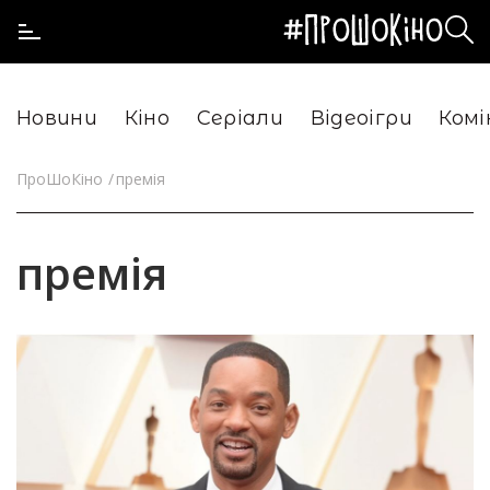
Новини
Кіно
Серіали
Відеоігри
Комі
ПроШоКіно
премія
премія