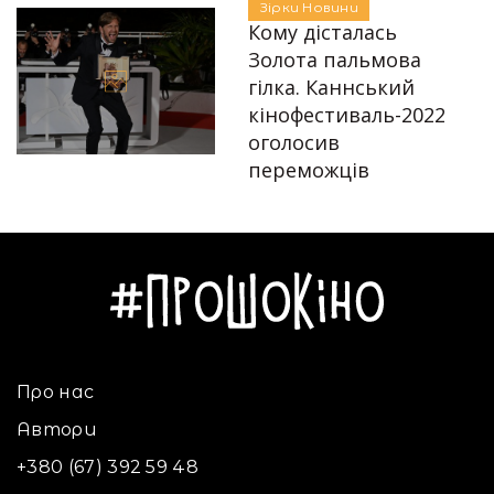
Зірки
Новини
12.07.2022
Кому дісталась
Золота пальмова
гілка. Каннський
кінофестиваль-2022
Автор:
Аліна Бондарєва
оголосив
переможців
29.05.2022
Про нас
Автори
+380 (67) 392 59 48