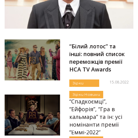
“Білий лотос” та
інші: повний список
переможців премії
HCA TV Awards
15.08.2022
Зірки
Новини
Автор:
Єгор Бунін
Зірки
Новини
“Спадкоємці”,
“Ейфорія”, “Гра в
кальмара” та ін: усі
номінанти премії
Автор:
Єгор Бунін
“Еммі-2022”