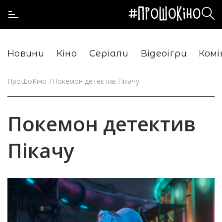
Новини
Кіно
Серіали
Відеоігри
Комі
ПроШоКіно
Покемон детектив Пікачу
Покемон детектив
Пікачу