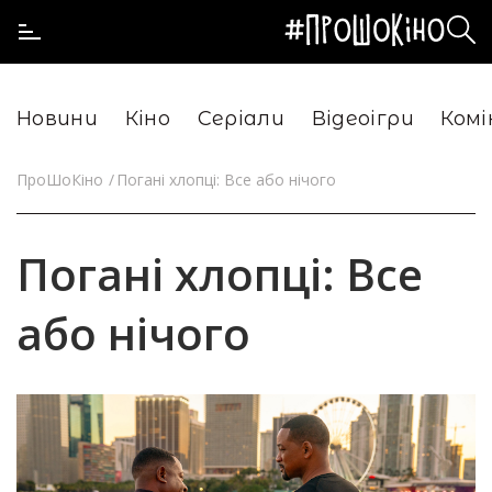
Новини
Кіно
Серіали
Відеоігри
Комі
ПроШоКіно
Погані хлопці: Все або нічого
Погані хлопці: Все
або нічого