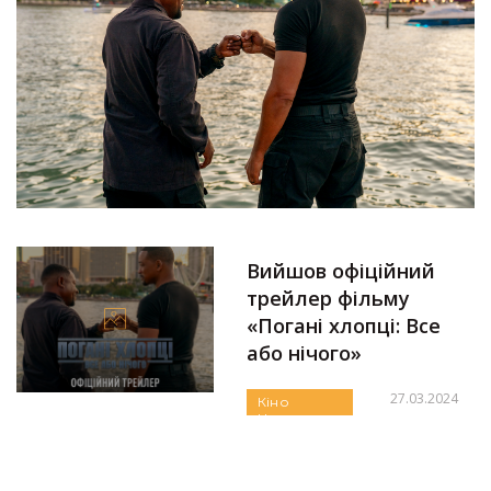
Вийшов офіційний
трейлер фільму
«Погані хлопці: Все
або нічого»
27.03.2024
Кіно
Новини
Автор:
Єгор Бунін
Огляди та
Рецензії