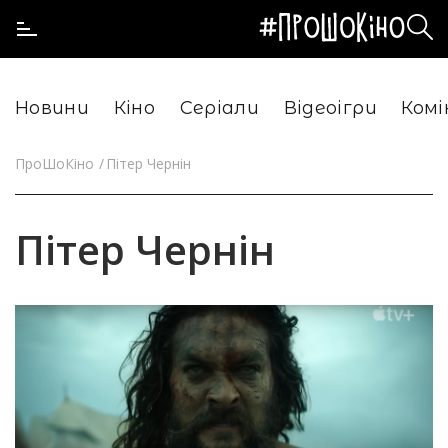
Новини
Кіно
Серіали
Відеоігри
Комі
ПроШоКіно
Пітер Чернін
Пітер Чернін