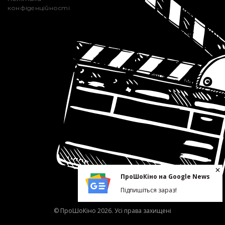
конфіденційності
ПроШоКіно на Google News
Підпишіться зараз!
© ПроШоКіно 2026. Усі права захищені