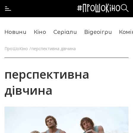
Новини
Кіно
Серіали
Відеоігри
Комі
ПроШоКіно
перспективна дівчина
перспективна
дівчина