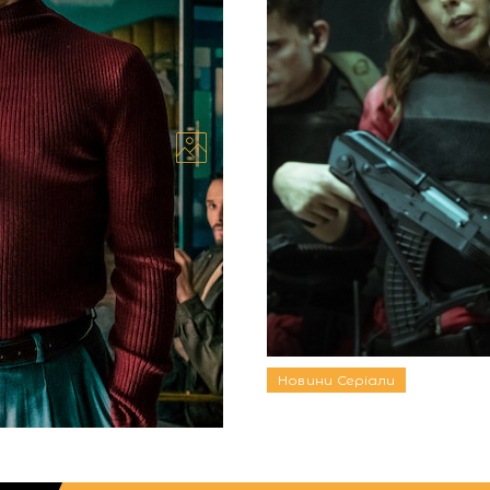
ку” “Берлін” на
NYX випустила колекц
будинок»
на Netflix з другим
NYX Professional Makeup у
онсо, повернеться з
натхненну популярним сер
Ця лінія –...
19.02.2024
Новини
Серіали
Автор: