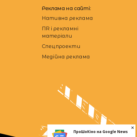
Реклама на сайті:
Нативна реклама
ПR і рекламні
матеріали
Спецпроекти
Медійна реклама
ПроШоКіно на Google News