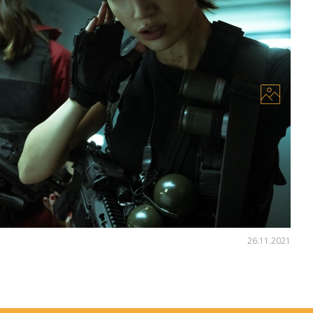
ію макіяжу, присвячену серіалу «Паперовий
 колаборації з Netflix створили колекцію макіяжу,
іалом «Паперовий будинок» (ісп. La Casa de Papel).
26.11.2021
Алла Крапів'янова