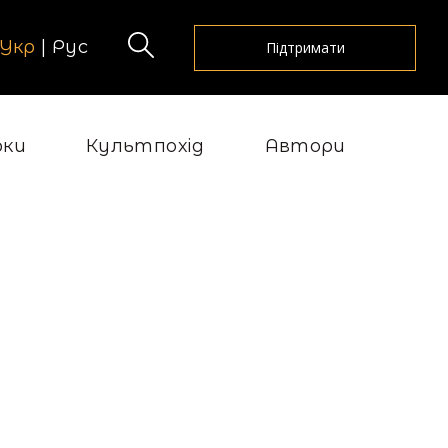
Укр
|
Рус
Підтримати
рки
Культпохід
Автори