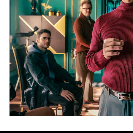
Netflix продовжив спіноф “Паперового будин
другий сезон
“Берлін”, спіноф «Паперового будинку», повернеться 
сезоном. “Культовий персонаж, якого грає Педро Ал
новим пограбуванням і більшою любов’ю”,...
Новини
Серіали
Автор:
Єгор Бунін