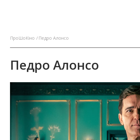
ПроШоКіно
Педро Алонсо
Педро Алонсо