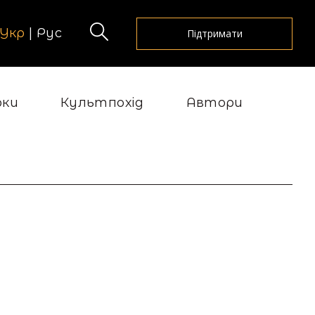
Укр
|
Рус
Підтримати
рки
Культпохід
Автори