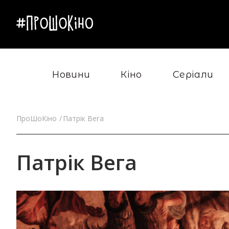
Новини
Кіно
Серіали
ПроШоКіно
Патрік Вега
Патрік Вега