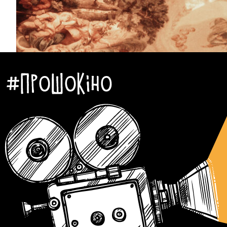
Кіно
Новини
Огляди та Рецензії
Автор:Оксана Гончарук