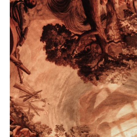
Як девʼять ШІ зробили диктатору діджитал-
фільм “Смерть путіна”
В український прокат вийшов скандальний байопік,
всього світу сцена смерті російського диктатора. В
так і...