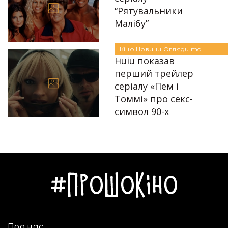
“Рятувальники
Малібу”
Автор:
Єгор Бунін
17.04.2023
Кіно
Новини
Огляди та
Рецензії
Hulu показав
перший трейлер
серіалу «Пем і
Томмі» про секс-
Автор:
Алла Крапів'янова
символ 90-х
19.11.2021
Про нас