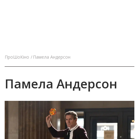
ПроШоКіно
Памела Андерсон
Памела Андерсон