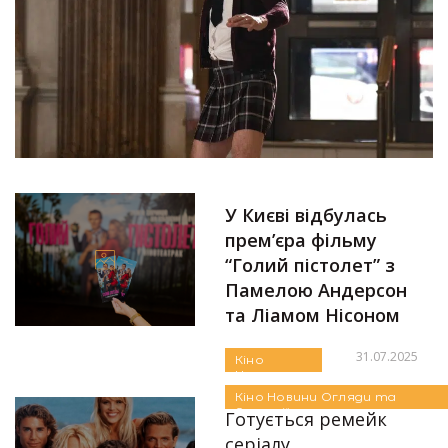
У Києві відбулась
прем’єра фільму
“Голий пістолет” з
Памелою Андерсон
та Ліамом Нісоном
31.07.2025
Кіно
Новини
Автор:
Аліна Бондарєва
Огляди та
Кіно
Новини
Огляди та
Рецензії
Рецензії
Готується ремейк
серіалу