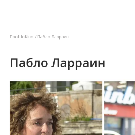
ПроШоКіно
Пабло Ларраин
Пабло Ларраин