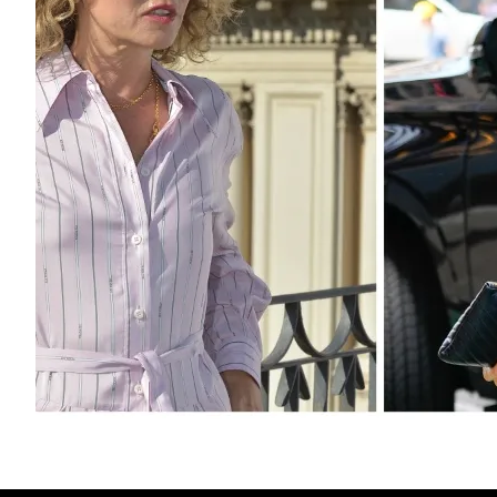
Італійська акторка Валерія Голіно приєдна
Джолі у біографічному фільмі Пабло Ларраї
У середині жовтня у Будапешті почнуть знімати біо
Ларраїна про Марію Каллас «Марія», в якому головн
Джолі, а...
Зірки
Кіно
Новини
Автор:
Єгор Бунін