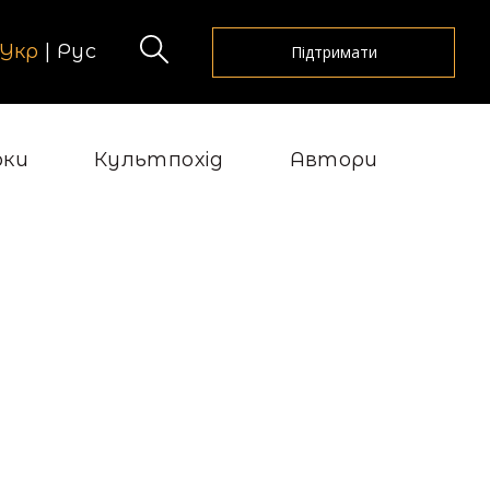
Укр
|
Рус
Підтримати
рки
Культпохід
Автори