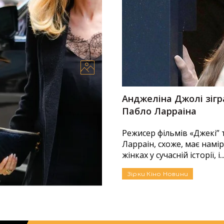
ється до Анджеліни
Анджеліна Джолі зігр
на
Пабло Ларраіна
графічний фільм Пабло
Режисер фільмів «Джекі”
у роль грає Анджеліна
Ларраін, схоже, має нам
жінках у сучасній історії, і..
09.10.2023
Зірки
Кіно
Новини
Автор