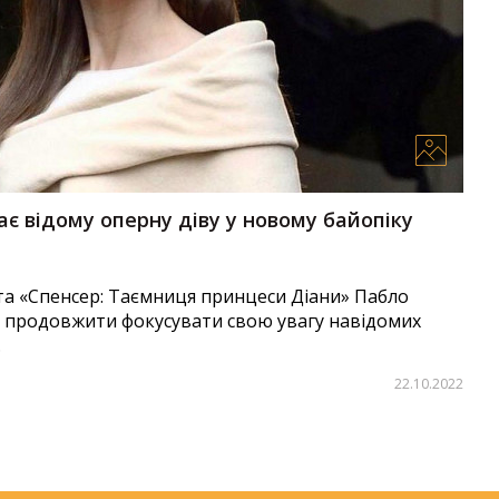
ає відому оперну діву у новому байопіку
 та «Спенсер: Таємниця принцеси Діани» Пабло
ір продовжити фокусувати свою увагу навідомих
.
22.10.2022
:
Аліна Бондарєва