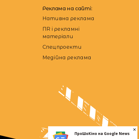
Реклама на сайті:
Нативна реклама
ПR і рекламні
матеріали
Спецпроекти
Медійна реклама
ПроШоКіно на Google News