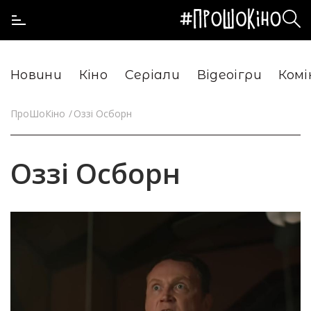
Новини
Кіно
Серіали
Відеоігри
Комі
ПроШоКіно
Оззі Осборн
Оззі Осборн