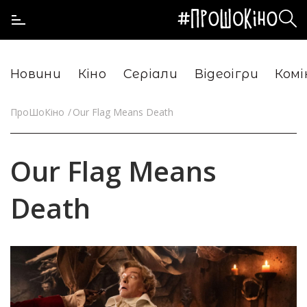
Новини
Кіно
Серіали
Відеоігри
Комі
ПроШоКіно
Our Flag Means Death
Our Flag Means
Death