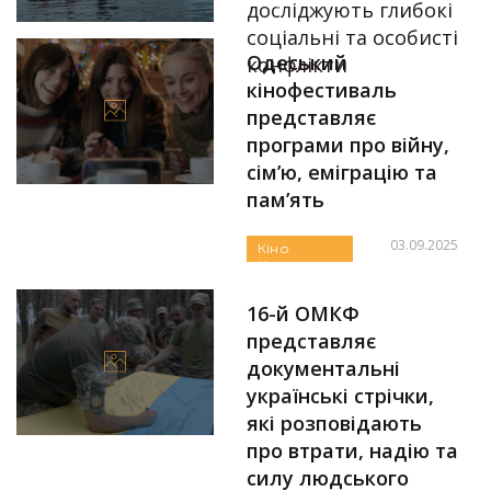
досліджують глибокі
соціальні та особисті
Одеський
конфлікти
кінофестиваль
04.09.2025
представляє
програми про війну,
сім’ю, еміграцію та
пам’ять
03.09.2025
Кіно
Новини
Автор:
Аліна Бондарєва
Українське
16-й ОМКФ
представляє
документальні
українські стрічки,
які розповідають
про втрати, надію та
силу людського