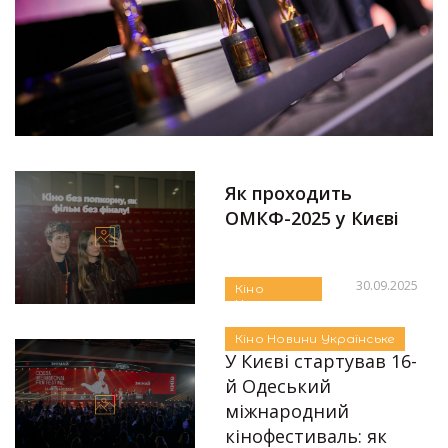
Як проходить
ОМКФ-2025 у Києві
30.09.2025
Кіно
Новини
Автор:
Аліна Бондарєва
Українське
Кіно
Новини
Українське
У Києві стартував 16-
й Одеський
міжнародний
кінофестиваль: як