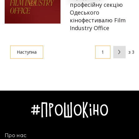
професійну секцію
06.08.2025
Одеського
Автор:
Єгор Бунін
кінофестивалю Film
Industry Office
30.07.2025
Наступна
з 3
Про нас