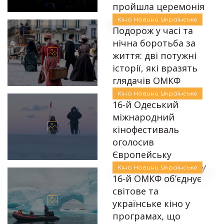
Автор:
Аліна Бондарєва
пройшла церемонія
відкриття
Кіно
Новини
Українське
Подорож у часі та
26.09.2025
нічна боротьба за
життя: дві потужні
історії, які вразять
Автор:
Аліна Бондарєва
глядачів ОМКФ
Кіно
Новини
Українське
24.09.2025
16-й Одеський
міжнародний
кінофестиваль
оголосив
Автор:
Аліна Бондарєва
Європейську
конкурсну програму
Кіно
Новини
Українське
16-й ОМКФ об’єднує
09.09.2025
світове та
українське кіно у
програмах, що
Автор:
Аліна Бондарєва