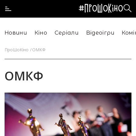
Новини
Кіно
Серіали
Відеоігри
Комі
ПроШоКіно
ОМКФ
ОМКФ