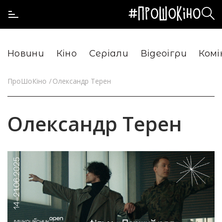
Новини
Кіно
Серіали
Відеоігри
Комі
ПроШоКіно
Олександр Терен
Олександр Терен