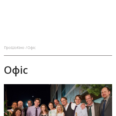
ПроШоКіно
Офіс
Офіс