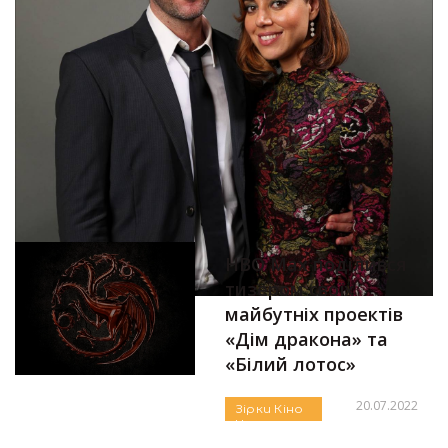
HBO Max поділився
тизером своїх
майбутніх проектів
«Дім дракона» та
«Білий лотос»
20.07.2022
Зірки
Кіно
Новини
Автор:
Єгор Бунін