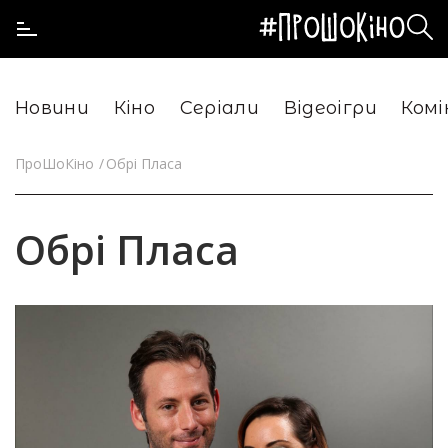
Новини
Кіно
Серіали
Відеоігри
Комі
ПроШоКіно
Обрі Пласа
Обрі Пласа