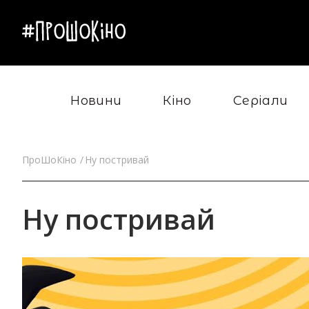
Новини
Кіно
Серіали
ПроШоКіно
Ну постривай
Ну постривай