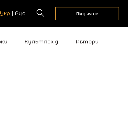
Укр
|
Рус
Підтримати
рки
Культпохід
Автори