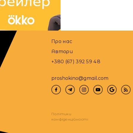
22.11.2021
Про нас
Автори
+380 (67) 392 59 48
proshokino@gmail.com
Політики
конфіденційності