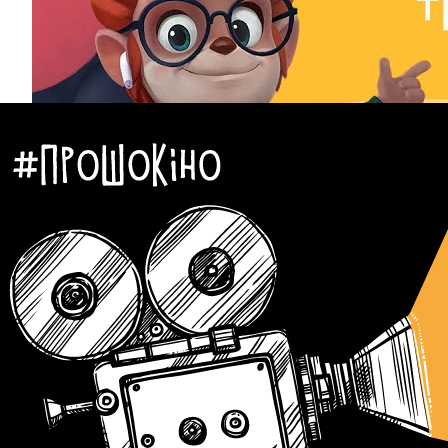
Новини
Серіали
Автор:
Єгор Бунін