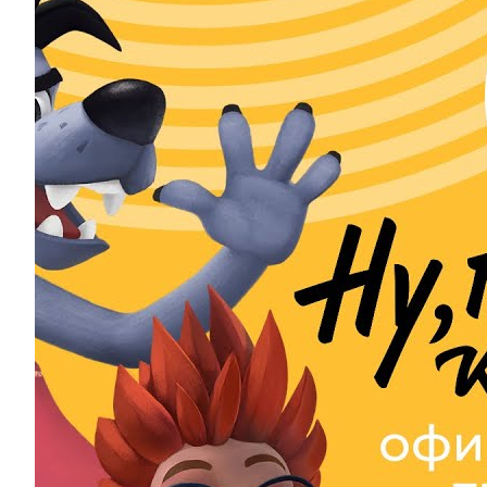
“Союзмультфільм” виклав у Мережу трейлер
продовження “Ну, постривай”
Кіностудія “Союзмультфільм” представила трейлер 
мультсеріалу ” Ну, постривай!”. Відеоролик був опу
каналі студії. Мультсеріал буде називатися “Ну, постри