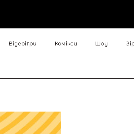
Відеоігри
Комікси
Шоу
Зі