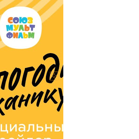
 серіалу-
перезапуску радянського
блікований на YouTube-
вай! Канікули”. Дія...