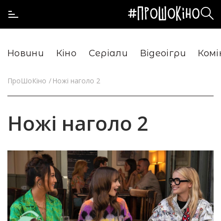
Новини
Кіно
Серіали
Відеоігри
Комі
ПроШоКіно
Ножі наголо 2
Ножі наголо 2