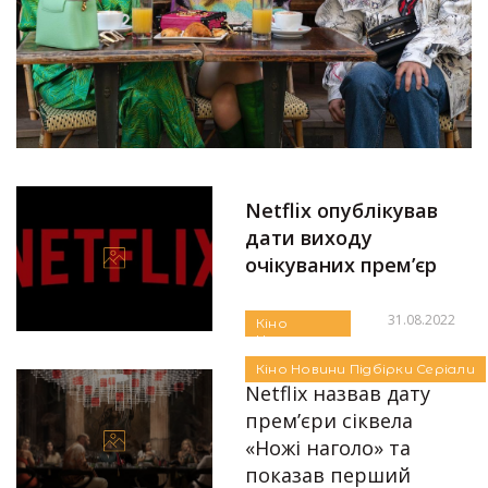
Netflix опублікував
дати виходу
очікуваних прем’єр
31.08.2022
Кіно
Новини
Автор:
Єгор Бунін
Підбірки
Кіно
Новини
Підбірки
Серіали
Серіали
Netflix назвав дату
прем’єри сіквела
«Ножі наголо» та
показав перший