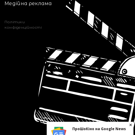
Медійна реклама
Політики
конфіденційності
ПроШоКіно на Google News