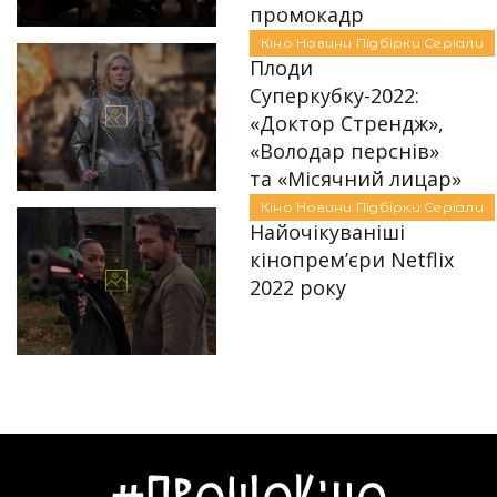
Автор:
Єгор Бунін
промокадр
Кіно
Новини
Підбірки
Серіали
23.08.2022
Плоди
Суперкубку-2022:
«Доктор Стрендж»,
«Володар перснів»
Автор:
Алла Крапів'янова
та «Місячний лицар»
Кіно
Новини
Підбірки
Серіали
14.02.2022
Найочікуваніші
кінопрем’єри Netflix
2022 року
04.02.2022
Автор:
Алла Крапів'янова