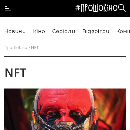
Новини
Кіно
Серіали
Відеоігри
Комі
ПроШоКіно
NFT
NFT