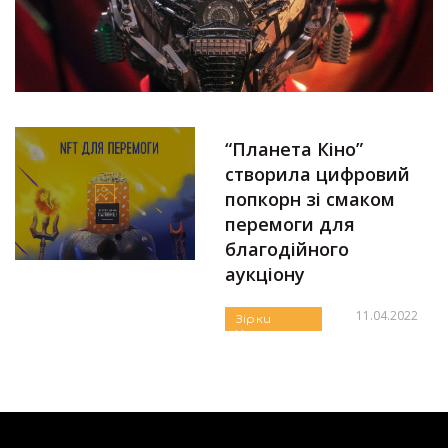
“Планета Кіно”
створила цифровий
попкорн зі смаком
перемоги для
благодійного
аукціону
11.04.2022
Зірки
Новини
Автор:
Аліна Бондарєва