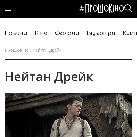
Новини
Кіно
Серіали
Відеоігри
Комі
ПроШоКіно
Нейтан Дрейк
Нейтан Дрейк