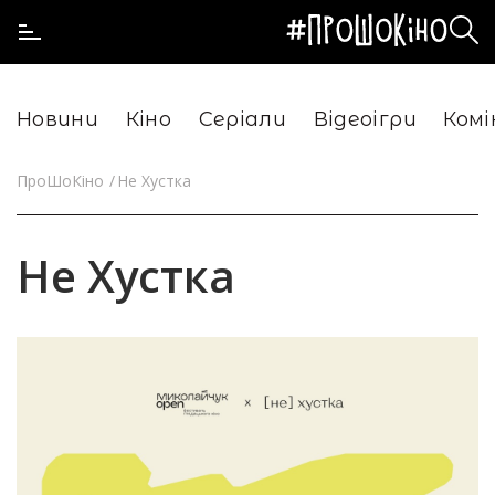
Новини
Кіно
Серіали
Відеоігри
Комі
ПроШоКіно
Не Хустка
Не Хустка