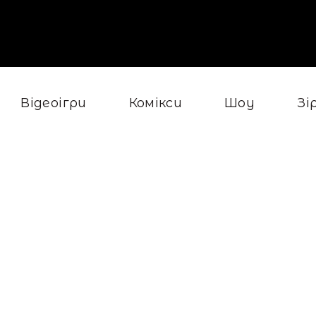
Відеоігри
Комікси
Шоу
Зі