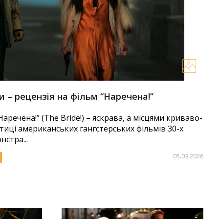
и – рецензія на фільм “Наречена!”
речена!” (The Bride!) – яскрава, а місцями криваво-
стиці американських гангстерських фільмів 30-х
стра...
05.03.2026
:
Оксана Гончарук