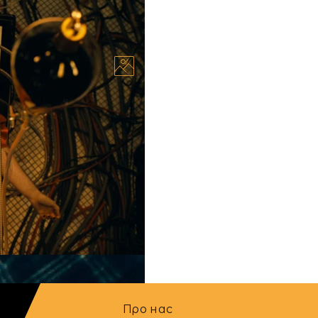
аном Бейлом та
ейлер науково-
серкою стрічки є акторка
мішка Мони Лізи”,...
24.09.2025
Про нас