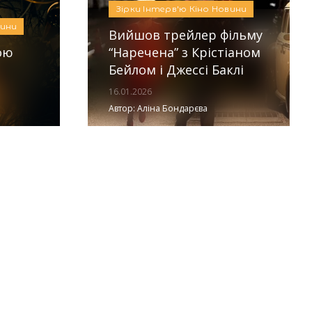
Зірки
Інтерв'ю
Кіно
Новини
ини
Вийшов трейлер фільму
ою
“Наречена” з Крістіаном
Бейлом і Джессі Баклі
16.01.2026
Автор:
Аліна Бондарєва