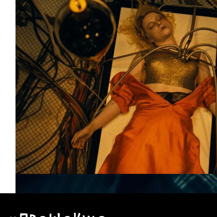
Вийшов трейлер горору “Наречена” з Крісті
Джессі Баклі
Кінокомпанія Warner Bros. презентувала перший тр
фантастичного горору “Наречена” (The Bride). Режи
Меггі Джилленгол (“Донні Дарко”, “Секретарка”, “Пос
Зірки
Інтерв'ю
Кіно
Новини
Автор:
Єгор Бунін