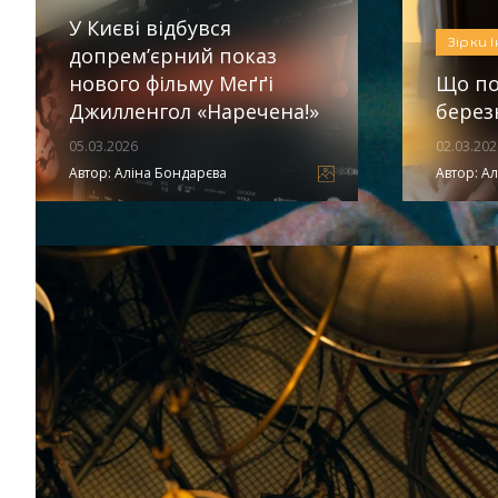
У Києві відбувся
Зірки
допрем’єрний показ
нового фільму Меґґі
Що по
Джилленгол «Наречена!»
берез
05.03.2026
02.03.202
Автор:
Аліна Бондарєва
Автор:
Ал