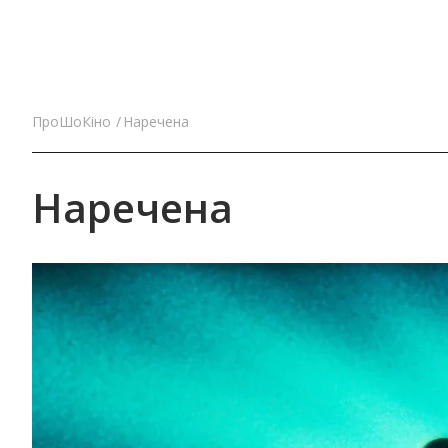
ПроШоКіно
Наречена
Наречена