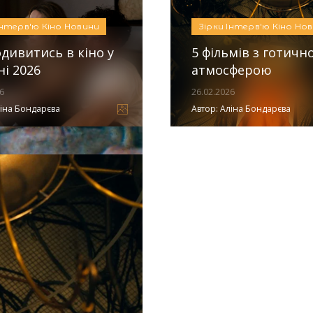
Інтерв'ю
Кіно
Новини
Зірки
Інтерв'ю
Кіно
Нов
дивитись в кіно у
5 фільмів з готичн
ні 2026
атмосферою
6
26.02.2026
іна Бондарєва
Автор:
Аліна Бондарєва