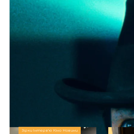
Ексклюзив ПроШоКіно: Крістіан Бейл розпові
“Наречена”, роботу з Джессі Баклі та Меґґі
В український прокат вийшов фільм “Наречена!” (The
Джилленгол. ПроШоКіно побували на показі стрічки
правдивий огляд. ПроШоКіно має ексклюзивну можли
Зірки
Інтерв'ю
Кіно
Новини
Автор:
Аліна Бондарєва
Зірки
Інтерв'ю
Кіно
Новини