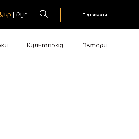
Укр
|
Рус
Підтримати
рки
Культпохід
Автори