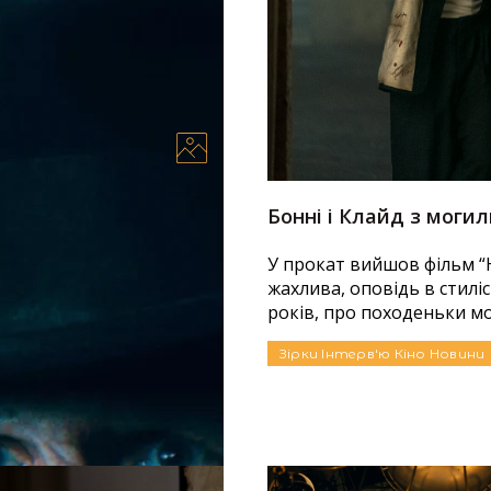
в про роль у фільмі
Бонні і Клайд з могил
 Джилленгол
У прокат вийшов фільм “На
жахлива, оповідь в стилі
 Bride!) Меґґі
років, про походеньки мон
 та підготували
вість поділитись...
Зірки
Інтерв'ю
Кіно
Новини
10.03.2026
Автор