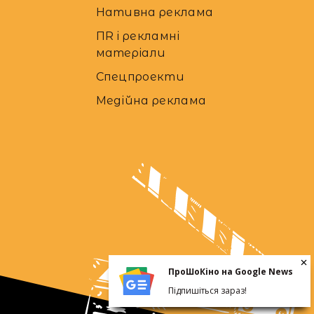
Нативна реклама
ПR і рекламні
матеріали
Спецпроекти
Медійна реклама
ПроШоКіно на Google News
Підпишіться зараз!