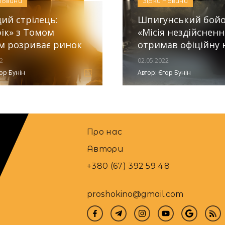
Новини
Зірки
Новини
ий стрілець:
Шпигунський бой
ік» з Томом
«Місія нездійсненн
м розриває ринок
отримав офіційну 
2
02.05.2022
ор Бунін
Автор:
Єгор Бунін
Про нас
Автори
+380 (67) 392 59 48
proshokino@gmail.com