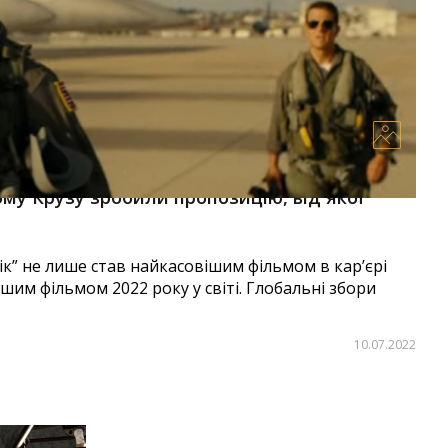
ому Крузу зробили пропозицію, від якої
к” не лише став найкасовішим фільмом в кар’єрі
ішим фільмом 2022 року у світі. Глобальні збори
10.07.2022
Автор:
Єгор Бунін