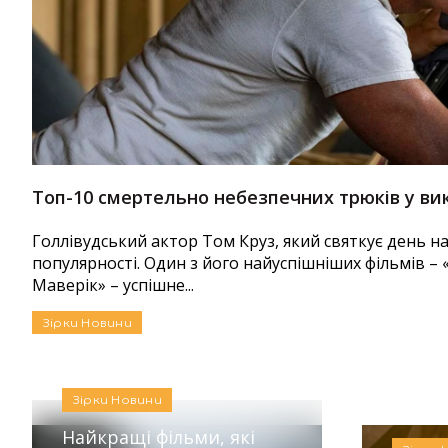
Топ-10 смертельно небезпечних трюків у ви
Голлівудський актор Том Круз, який святкує день 
популярності. Один з його найуспішніших фільмів –
Маверік» – успішне...
Зірки
Новини
Автор:
Аліна Бондарєва
Зірки
Новини
Найкращі фільми, які