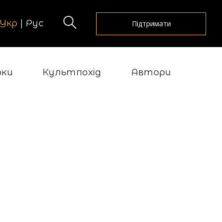
Укр
|
Рус
Підтримати
рки
Культпохід
Автори