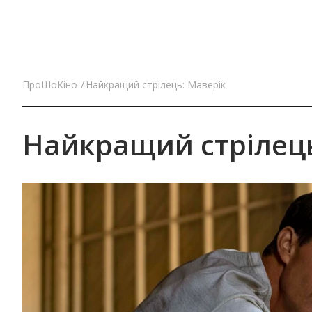
ПроШоКіно
Найкращий стрілець: Маверік
Найкращий стрілець