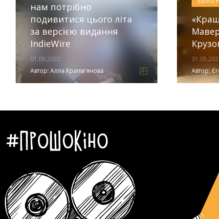
Зірки
нам потрібно
подивитися цього літа
«Кращ
за версією видання
Мавер
IndieWire
Крузо
01.06.2022
31.05.202
Автор:
Алла Крапів'янова
Автор:
Єг