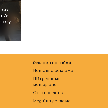
овик
а 7»
назву
Реклама на сайті:
Нативна реклама
ПR і рекламні
матеріали
Спецпроекти
Медійна реклама