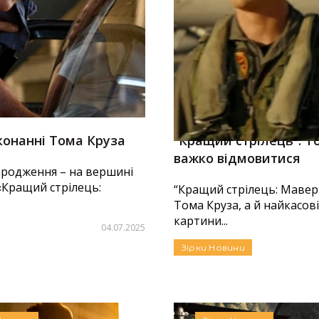
конанні Тома Круза
“Кращий стрілець”: Т
важко відмовитися
народження – на вершині
 «Кращий стрілець:
“Кращий стрілець: Мавері
Тома Круза, а й найкасов
картини...
04.07.2025
Зірки
Новини