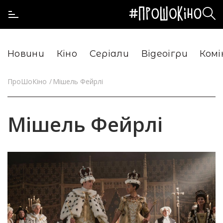
Новини
Кіно
Серіали
Відеоігри
Комі
ПроШоКіно
Мішель Фейрлі
Мішель Фейрлі