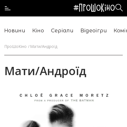
Новини
Кіно
Серіали
Відеоігри
Комі
ПроШоКіно
Мати/Андроїд
Мати/Андроїд