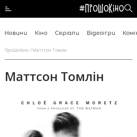
Новини
Кіно
Серіали
Відеоігри
Комі
ПроШоКіно
Маттсон Томлін
Маттсон Томлін