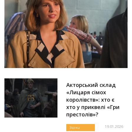
Акторський склад
«Лицаря сімох
королівств»: хто є
хто у приквелі «Гри
престолів»?
19.01.2026
Зірки
Новини