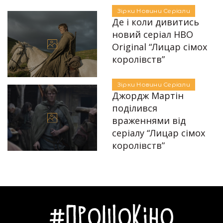
Автор:
Єгор Бунін
Серіали
Зірки
Новини
Серіали
Де і коли дивитись
новий серіал HBO
Original “Лицар сімох
королівств”
Автор:
Аліна Бондарєва
15.12.2025
Зірки
Новини
Серіали
Джордж Мартін
поділився
враженнями від
серіалу “Лицар сімох
Автор:
Єгор Бунін
королівств”
30.01.2025