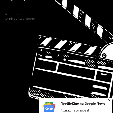
Політики
конфіденційності
ПроШоКіно на Google News
Підпишіться зараз!