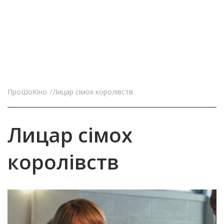
ПроШоКіно
Лицар сімох королівств
Лицар сімох
королівств