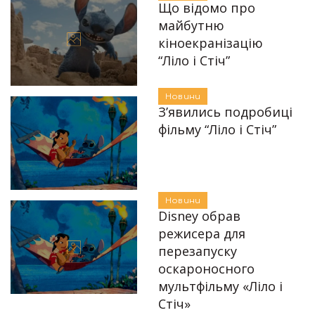
Що відомо про
майбутню
кіноекранізацію
“Ліло і Стіч”
Автор:
Єгор Бунін
30.11.2024
Новини
З’явились подробиці
фільму “Ліло і Стіч”
24.04.2023
Автор:
Єгор Бунін
Новини
Disney обрав
режисера для
перезапуску
оскароносного
Автор:
Єгор Бунін
мультфільму «Ліло і
Стіч»