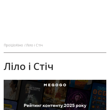
ПроШоКіно
Ліло і Стіч
Ліло і Стіч