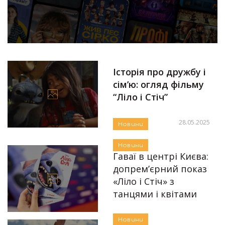
Історія про дружбу і
сім’ю: огляд фільму
“Ліло і Стіч”
28.05.2025
Новини
Автор:
Аліна Бондарєва
Новини
Гаваї в центрі Києва:
допремʼєрний показ
«Ліло і Стіч» з
танцями і квітами
Автор:
Аліна Бондарєва
23.05.2025
Новини