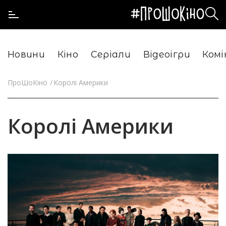
Новини
Кіно
Серіали
Відеоігри
Комі
ПроШоКіно
Королі Америки
Королі Америки