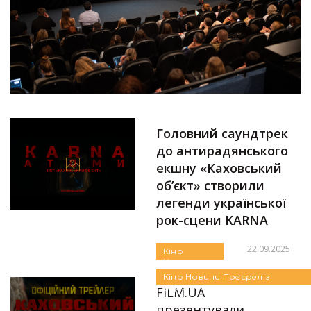
Головний саундтрек
до антирадянського
екшну «Каховський
об’єкт» створили
легенди української
рок-сцени KARNA
22.09.2025
Кіно
Новини
Автор:
Єгор Бунін
Пресреліз
Кіно
Новини
Пресреліз
Українське
Українське
FILM.UA
презентували