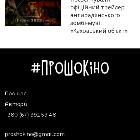
офіційний трейлер
антирадянського
Автор:
Єгор Бунін
зомбі-муві
«Каховський об’єкт»
21.08.2025
Про нас
Автори
+380 (67) 392 59 48
proshokino@gmail.com