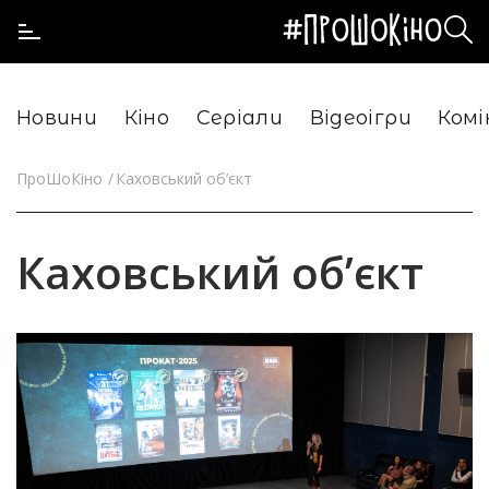
Новини
Кіно
Серіали
Відеоігри
Комі
ПроШоКіно
Каховський об’єкт
Каховський об’єкт