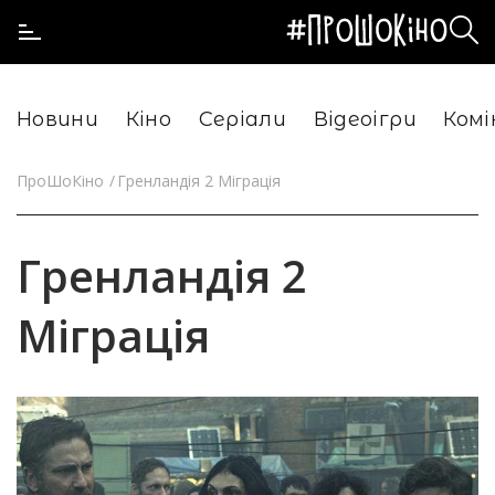
Новини
Кіно
Серіали
Відеоігри
Комі
ПроШоКіно
Гренландія 2 Міграція
Гренландія 2
Міграція