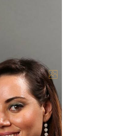
 чоловіка Джеффа
сподівану смерть свого
на трагедія. Ми глибоко