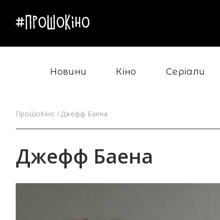
Новини
Кіно
Серіали
ПроШоКіно
Джефф Баена
Джефф Баена