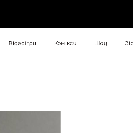
Відеоігри
Комікси
Шоу
Зі