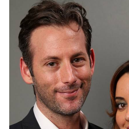
Обрі Пласа оприлюднила заяву про смерть
Баени
Актриса та продюсер Обрі Пласа відреагувала на не
чоловіка, кінорежисера Джеффа Баена. «Це неймовір
вдячні всім, хто запропонував...