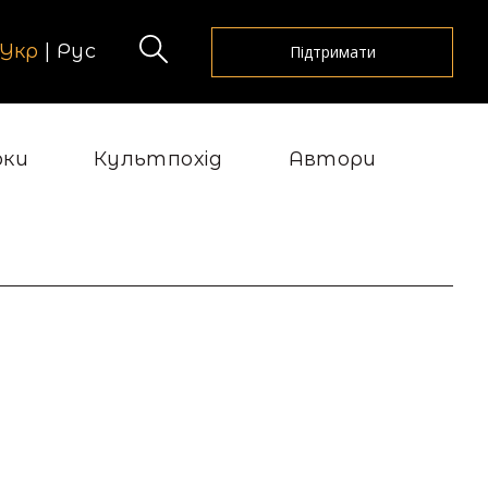
Укр
|
Рус
Підтримати
рки
Культпохід
Автори