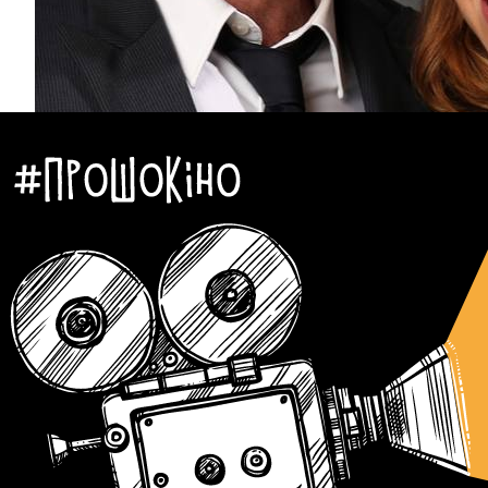
Зірки
Кіно
Новини
Автор:
Єгор Бунін