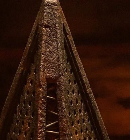
у січні 2026 року
ми кінопрем`єрами, які неодмінно потрібно
ільми Вічник і 7 бажань, бойовик Самотник,
ужниця, продовження культових...
06.01.2026
нзії