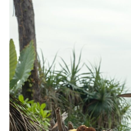
При чому тут “Трикутник смутку”? Огляд фі
Після перегляду фільму запитала у глядачів, що б во
безлюдний острів. Переважна більшість назвали м
старлінки (!). І...
Кіно
Новини
Огляди та Рецензії