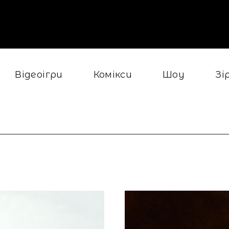
Відеоігри
Комікси
Шоу
Зі