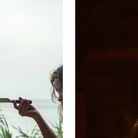
льму “Допоможіть”
Що подивитись в кіно 
ни взяли з собою на
2026 рік стартує з гучни
едикаменти, зброю,
подивитись. Українські ф
психологічний трилер Сл
03.02.2026
Кіно
Новини
Огляди та Реце