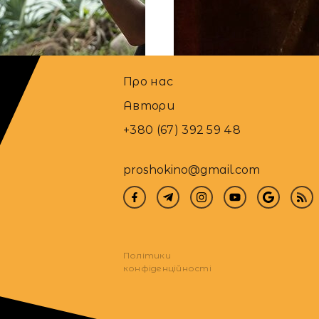
Автор
Про нас
Автори
+380 (67) 392 59 48
proshokino@gmail.com
Політики
конфіденційності