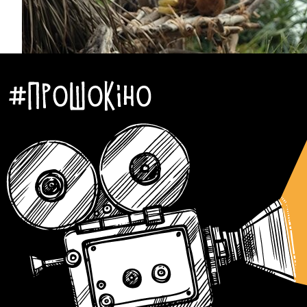
Автор:
Аліна Бондарєва