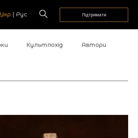
Укр
|
Рус
Підтримати
рки
Культпохід
Автори