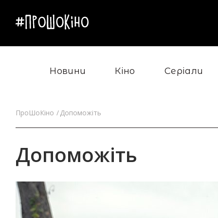
Новини
Кіно
Серіали
ПроШоКіно
Допоможіть
Допоможіть