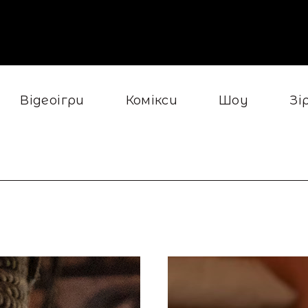
Відеоігри
Комікси
Шоу
Зі