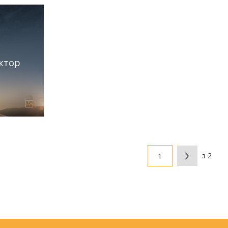
октор
з 2