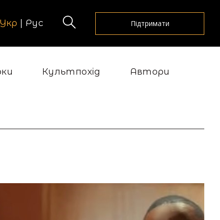
Укр
|
Рус
Підтримати
рки
Культпохід
Автори