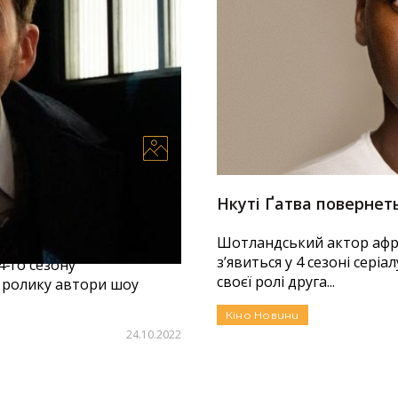
роль у тизері
Нкуті Ґатва повернеть
Шотландський актор афри
з’явиться у 4 сезоні серіа
-го сезону
своєї ролі друга...
У ролику автори шоу
Кіно
Новини
24.10.2022