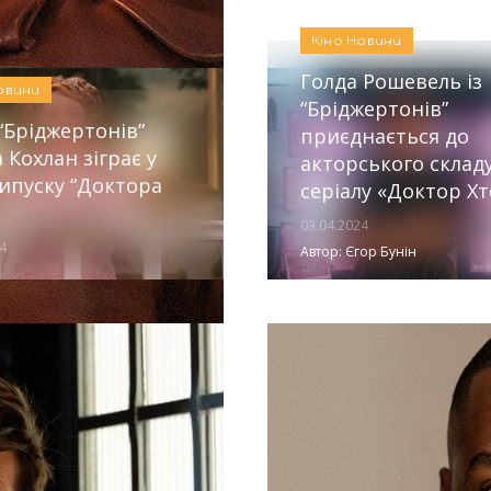
Кіно
Новини
Голда Рошевель із
овини
“Бріджертонів”
 “Бріджертонів”
приєднається до
 Кохлан зіграє у
акторського склад
ипуску “Доктора
серіалу «Доктор Хт
03.04.2024
4
Автор:
Єгор Бунін