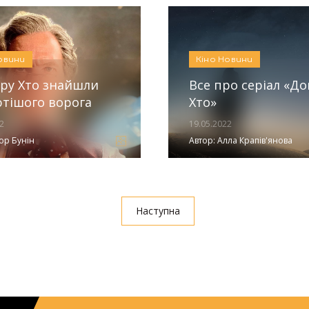
овини
Кіно
Новини
ру Хто знайшли
Все про серіал «Д
тішого ворога
Хто»
2
19.05.2022
ор Бунін
Автор:
Алла Крапів'янова
Наступна