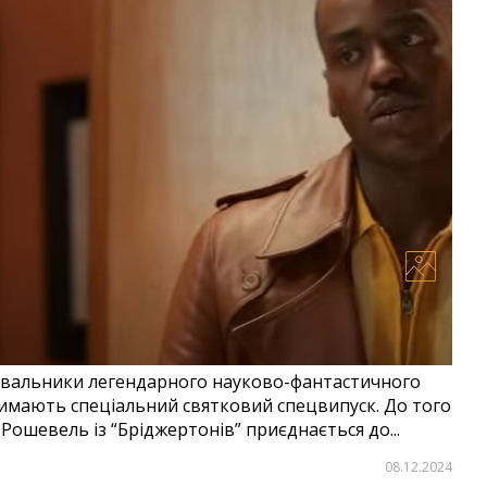
ціального різдвяного випуску “Доктора Хто”
увальники легендарного науково-фантастичного
римають спеціальний святковий спецвипуск. До того
Рошевель із “Бріджертонів” приєднається до...
08.12.2024