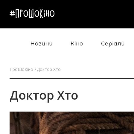
Новини
Кіно
Серіали
ПроШоКіно
Доктор Хто
Доктор Хто