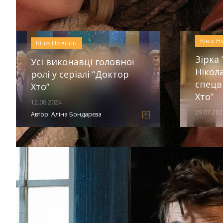
Автор:
Аліна Бондарєва
Кіно
Н
Кіно
Новини
Зірка
Усі виконавці головної
Нікола
ролі у серіалі “Доктор
спецв
Хто”
Хто”
12.08.2024
29.07.202
Автор:
Аліна Бондарєва