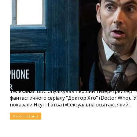
Нкуті Ґатва і Девід Теннант ділять головну 
спецепізоду «Доктора Хто»
Телеканал BBC опулікував перший тизер-трейлер 14
фантастичного серіалу “Доктор Хто” (Doctor Who). 
показали Нкуті Ґатва («Сексуальна освіта»), який...
Кіно
Новини
Автор:
Єгор Бунін