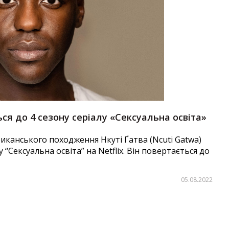
ся до 4 сезону серіалу «Сексуальна освіта»
канського походження Нкуті Ґатва (Ncuti Gatwa)
лу “Сексуальна освіта” на Netflix. Він повертається до
05.08.2022
Автор:
Єгор Бунін