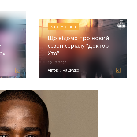
Автор:
Єгор Бунін
Кіно
Новини
Що відомо про новий
у
сезон серіалу “Доктор
о»
Хто”
12.12.2023
Автор:
Яна Дудко