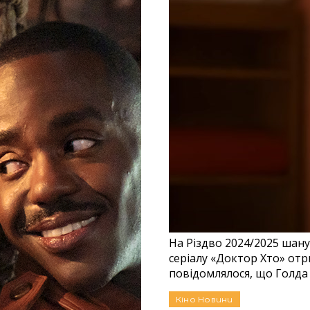
октора Хто”
З’явився трейлер спе
віту “Доктора Хто” — і
На Різдво 2024/2025 шан
ного серіалу. У шоу
серіалу «Доктор Хто» от
повідомлялося, що Голда 
13.06.2025
Кіно
Новини