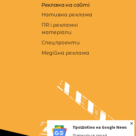
Реклама на сайті:
Нативна реклама
ПR і рекламні
матеріали
Спецпроекти
Медійна реклама
ПроШоКіно на Google News
Підпишіться зараз!