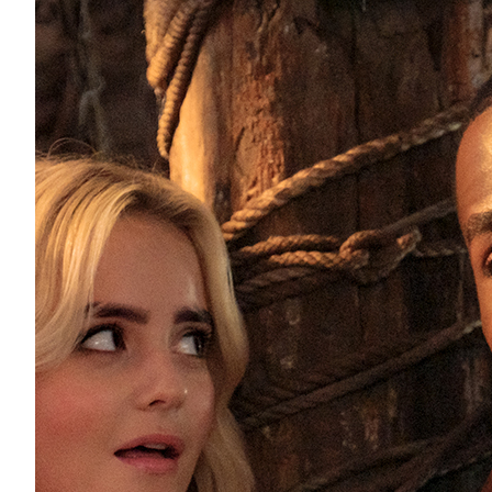
BBC готує дитячий мультсеріал у всесвіті “Д
BBC оголосила про наступний етап розширення всес
створення дошкільної анімаційної версії свого успіш
Доктор подорожуватиме крізь...
Кіно
Новини