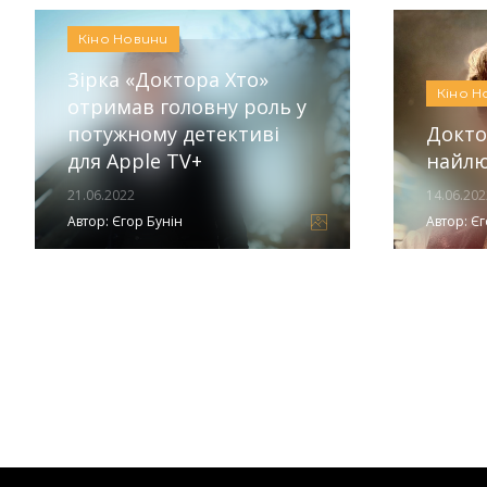
Кіно
Новини
Зірка «Доктора Хто»
Кіно
Н
отримав головну роль у
потужному детективі
Докто
для Apple TV+
найлю
21.06.2022
14.06.202
Автор:
Єгор Бунін
Автор:
Єг