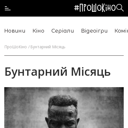
Новини
Кіно
Серіали
Відеоігри
Комі
ПроШоКіно
Бунтарний Місяць
Бунтарний Місяць