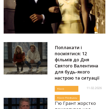
Поплакати і
посміятися: 12
фільмів до Дня
Святого Валентина
для будь-якого
настрою та ситуації
11.02.2026
Кіно
Новини
Автор:
Єгор Бунін
Кіно
Новини
Г’ю Грант жорстко