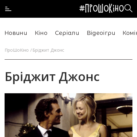
Новини
Кіно
Серіали
Відеоігри
Комі
ПроШоКіно
Бріджит Джонс
Бріджит Джонс