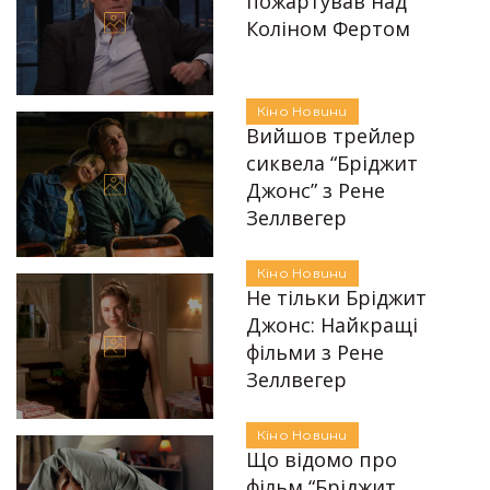
пожартував над
Коліном Фертом
18.11.2024
Автор:
Єгор Бунін
Кіно
Новини
Вийшов трейлер
сиквела “Бріджит
Джонс” з Рене
Зеллвегер
Автор:
Єгор Бунін
13.11.2024
Кіно
Новини
Не тільки Бріджит
Джонс: Найкращі
фільми з Рене
Зеллвегер
Автор:
Аліна Бондарєва
25.04.2024
Кіно
Новини
Що відомо про
фільм “Бріджит