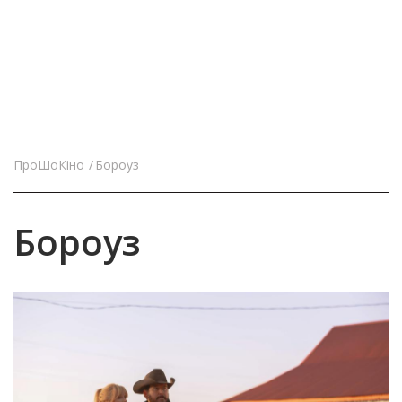
ПроШоКіно
Бороуз
Бороуз