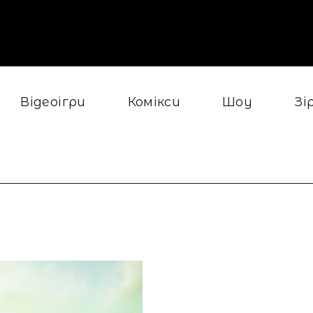
Відеоігри
Комікси
Шоу
Зі