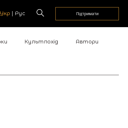
Укр
|
Рус
Підтримати
рки
Культпохід
Автори