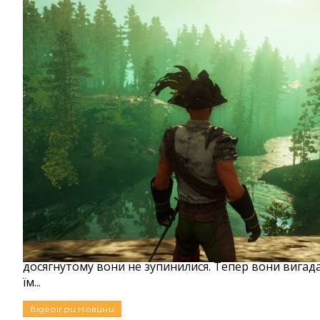
Гравці «Нового світу» навчилися розблокову
Раніше гравці «Нового світу» знайшли спосіб дублюв
досягнутому вони не зупинилися. Тепер вони вигад
їм...
Відеоігри
Новини