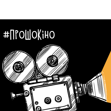
Автор:
Алла Крапів'янова