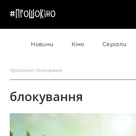
Новини
Кіно
Серіали
ПроШоКіно
блокування
блокування