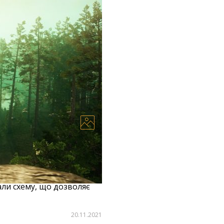
вати власні акаунти
ати золото у грі, але на
али схему, що дозволяє
20.11.2021