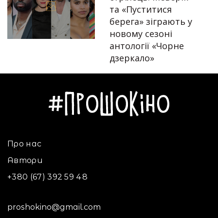
та «Пуститися
берега» зіграють у
Автор:
Єгор Бунін
новому сезоні
антології «Чорне
дзеркало»
13.07.2022
Про нас
Автори
+380 (67) 392 59 48
proshokino@gmail.com