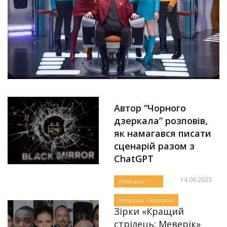
Автор “Чорного
дзеркала” розповів,
як намагався писати
сценарій разом з
ChatGPT
14.06.2023
Новини
Серіали
Автор:
Єгор Бунін
Новини
Серіали
Зірки «Кращий
стрілець: Меверік»