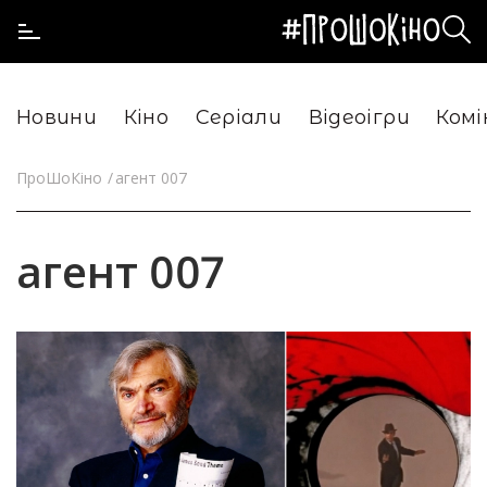
Новини
Кіно
Серіали
Відеоігри
Комі
ПроШоКіно
агент 007
агент 007