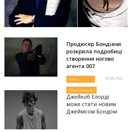
Продюсер Бондіани
розкрила подробиці
створення ногово
агента 007
30.06.2022
Кіно
Новини
Автор:
Єгор Бунін
Кіно
Новини
Джейкоб Елорді
може стати новим
Джеймсом Бондом
03.05.2022
Автор:
Єгор Бунін