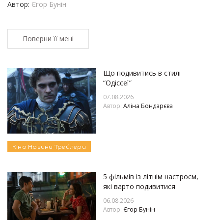
Автор:
Єгор Бунін
Поверни її мені
Що подивитись в стилі
“Одіссеї”
07.08.2026
Автор:
Аліна Бондарєва
Кіно
Новини
Трейлери
5 фільмів із літнім настроєм,
які варто подивитися
06.08.2026
Автор:
Єгор Бунін