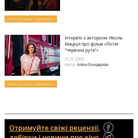
Кіно
Новини
Трейлери
Інтерв’ю з акторкою Ніколь
Мацкул про фільм «Потяг
“Червона рута”»
31.07.2026
Автор:
Аліна Бондарєва
Кіно
Новини
Трейлери
Отримуйте свіжі рецензії,
добірки і новини про кіно