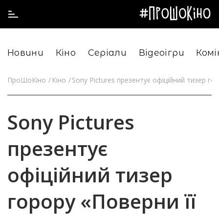
Новини
Кіно
Серіали
Відеоігри
Комі
ПроШоКіно
Кіно
Sony Pictures презентує офіційний тизер гор
Sony Pictures
презентує
офіційний тизер
горору «Поверни її