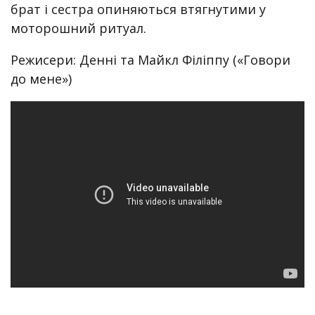
брат і сестра опиняються втягнутими у
моторошний ритуал.
Режисери: Денні та Майкл Філіппу («Говори
до мене»)