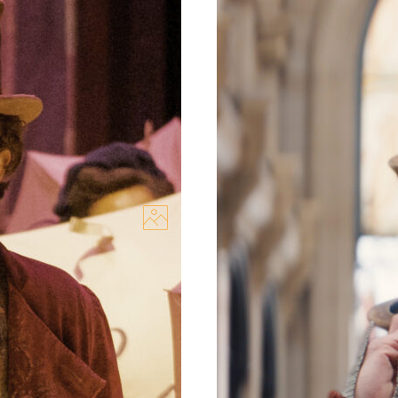
бертка. Рецензия на
Тимоти Шаламе и Хью
фильма «Вонка»
 «Вонка» (Wonka) Пола
Вышел первый дублирова
ингтоне из Тимоти
Шаламе в роли Вилли Вон
ролике также показали...