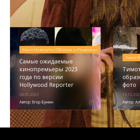
Кино
Новости
Обзоры и Рецензии
Автор:
Алина Бондарева
Кино
Новости
Обзоры и Рецензии
Кино
Самые ожидаемые
кинопремьеры 2023
Тимот
года по версии
образ
Hollywood Reporter
фото
06.01.2023
13.10.202
Автор:
Егор Бунин
Автор: А