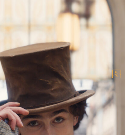
 Грант в первом дублированном трейлере
нный трейлер фильма «Вонка» (Wonka) с Тимоти
ки – персонажа произведения Роальда Даля. В