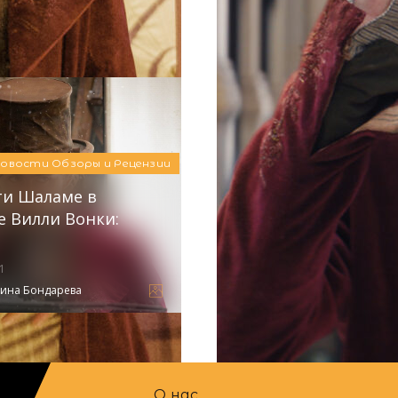
06.12.2023
Кино
Новости
Обзоры и Ре
Автор:
Новости
Обзоры и Рецензии
и Шаламе в
е Вилли Вонки:
1
лина Бондарева
О нас