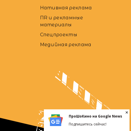
Нативная реклама
ПR и рекламные
материалы
Спецпроекты
Медийная реклама
ПроШоКино на Google News
Подпишитесь сейчас!