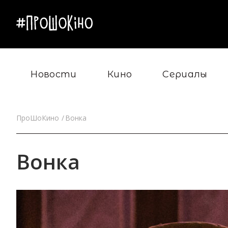
Новости
Кино
Сериалы
ПроШоКино
Вонка
Вонка