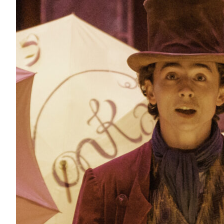
Новый «Вонка» — это шоколад или только о
фильм
В украинских кинотеатрах стартует прокат фильма
Кинга, подарившего нам два фильма о мишке Падд
Шаламе в главной роли...